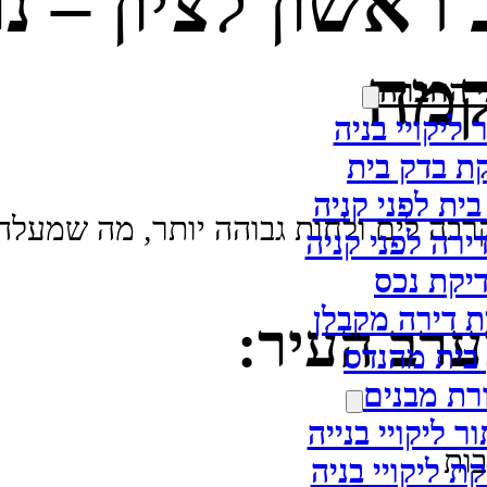
אשון לציון – נוו
קמה
י החברה
 ליקויי בניה
ת בדק בית
בית לפני קניה
 קרבה לים ולחות גבוהה יותר, מה שמעלה
ירה לפני קניה
יקת נכס
ת דירה מקבלן
ערב העיר:
בית מהנדס
רת מבנים
ר ליקויי בנייה
בות
קת ליקויי בניה