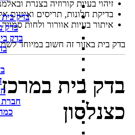
זיהוי בעיות קורוזיה בצנרת ובאלמ
בדיקת חלונות, תריסים ואיטום אלו
בדק בית 
איתור בעיות אוורור ולחות סמויה
בדק ב
בדק בית
בדק בית באזור זה חשוב במיוחד לשמיר
בד
בד
בדק בית במרכז 
ד
חב
חברת 
כצנלסון
כמה 